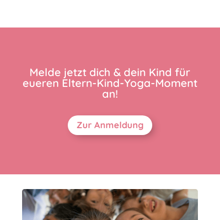
Melde jetzt dich & dein Kind für
eueren Eltern-Kind-Yoga-Moment
an!
Zur Anmeldung